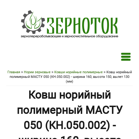
Перейти к основному содержанию
Главная
»
Нории зерновые
»
Ковши норийные полимерные
» Ковш норийный
Вы здесь
полимерный МАСТУ 050 (КН.050.002) - ширина 160, высота 150, вылет 130
(мм)
Ковш норийный
полимерный МАСТУ
050 (КН.050.002) -