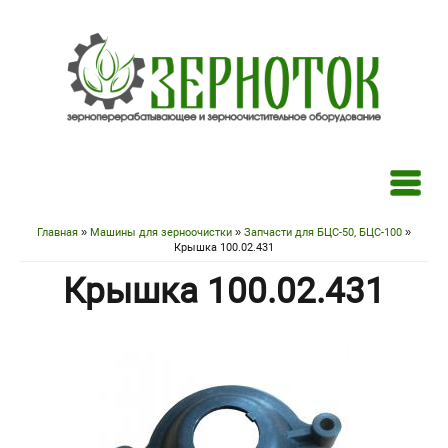
Перейти к основному содержанию
Главная
»
Машины для зерноочистки
»
Запчасти для БЦС-50, БЦС-100
»
Вы здесь
Крышка 100.02.431
Крышка 100.02.431