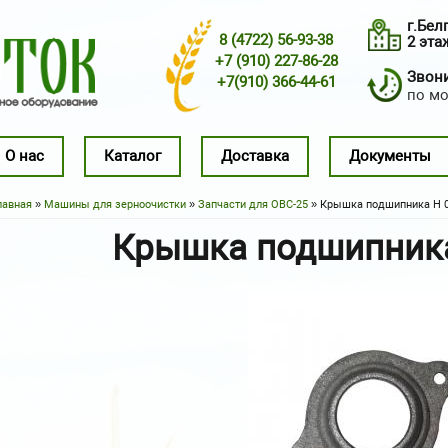
г.Бел
8 (4722) 56-93-38
2 эта
+7 (910) 227-86-28
Звонит
+7(910) 366-44-61
по м
О нас
Каталог
Доставка
Документы
лавная
»
Машины для зерноочистки
»
Запчасти для ОВС-25
» Крышка подшипника Н 0
Вы здесь
Крышка подшипника