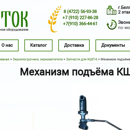
г.Бел
8 (4722) 56-93-38
2 эта
+7 (910) 227-86-28
Звонит
+7(910) 366-44-61
по м
О нас
Каталог
Доставка
Документы
лавная
»
Зернопогрузчики, зернометатели
»
Запчасти для КШП-6
» Механизм подъёма 
Вы здесь
Механизм подъёма КШ