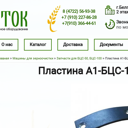
г.Бел
8 (4722) 56-93-38
2 эта
+7 (910) 227-86-28
Звонит
+7(910) 366-44-61
по м
О нас
Каталог
Доставка
Документы
лавная
»
Машины для зерноочистки
»
Запчасти для БЦС-50, БЦС-100
» Пластина А1-БЦ
Вы здесь
Пластина А1-БЦС-1