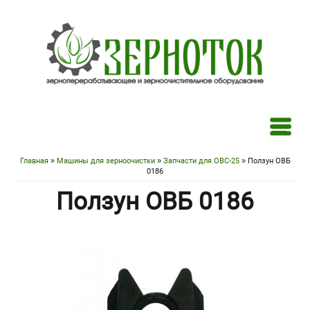
Перейти к основному содержанию
Главная
»
Машины для зерноочистки
»
Запчасти для ОВС-25
» Ползун ОВБ
Вы здесь
0186
Ползун ОВБ 0186