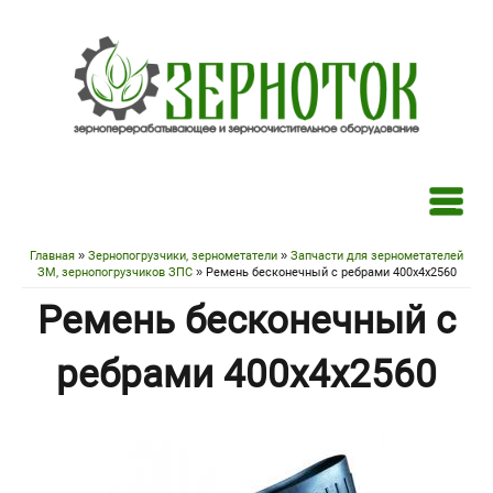
Перейти к основному содержанию
Главная
»
Зернопогрузчики, зернометатели
»
Запчасти для зернометателей
Вы здесь
ЗМ, зернопогрузчиков ЗПС
» Ремень бесконечный с ребрами 400х4х2560
Ремень бесконечный с
ребрами 400х4х2560