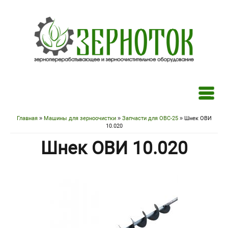
Перейти к основному содержанию
Главная
»
Машины для зерноочистки
»
Запчасти для ОВС-25
» Шнек ОВИ
Вы здесь
10.020
Шнек ОВИ 10.020